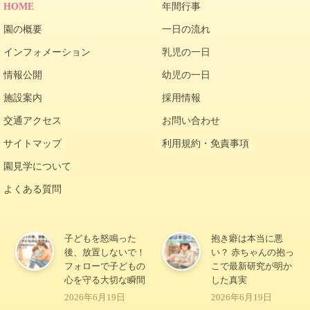
HOME
年間行事
園の概要
一日の流れ
インフォメーション
乳児の一日
情報公開
幼児の一日
施設案内
採用情報
交通アクセス
お問い合わせ
サイトマップ
利用規約・免責事項
園見学について
よくある質問
子どもを怒鳴った
抱き癖は本当に悪
後、放置しないで！
い？ 赤ちゃんの抱っ
フォローで子どもの
こで最新研究が明か
心を守る大切な瞬間
した真実
2026年6月19日
2026年6月19日