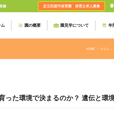
足立区認可保育園 保育士求人募集
育園
ーム
園の概要
園見学について
年
HOME
コラム
育った環境で決まるのか？ 遺伝と環