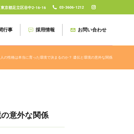
03-3606-1212
東京都足立区谷中2-16-16
Instagram
page
opens
間行事
採用情報
お問い合わせ
in
new
window
人の性格は本当に育った環境で決まるのか？ 遺伝と環境の意外な関係
境の意外な関係