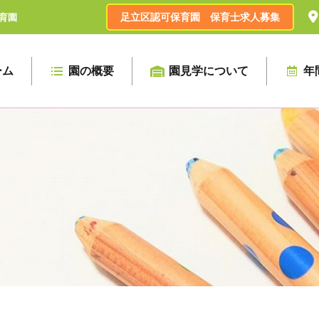
足立区認可保育園 保育士求人募集
育園
ーム
園の概要
園見学について
年