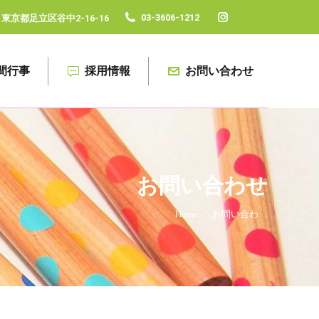
03-3606-1212
東京都足立区谷中2-16-16
Instagram
page
opens
間行事
採用情報
お問い合わせ
in
new
window
お問い合わせ
You are here:
Home
お問い合わ…