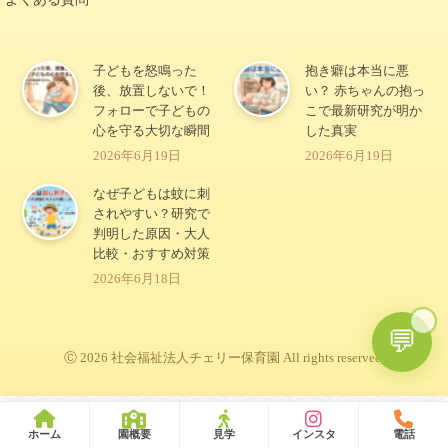
子どもを怒鳴った
抱き癖は本当に悪
後、放置しないで！
い？ 赤ちゃんの抱っ
フォローで子どもの
こで最新研究が明か
心を守る大切な瞬間
した真実
2026年6月19日
2026年6月19日
なぜ子どもは蚊に刺
されやすい？研究で
判明した原因・大人
比較・おすすめ対策
2026年6月18日
🍒
💬
Ⓒ 2026 社会福祉法人チェリー保育園 All rights reserved.
ホーム
園概要
見学
インスタ
電話