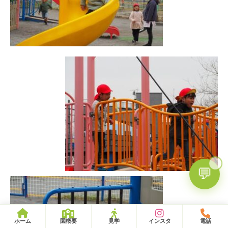
🍒
💬
ホーム
園概要
見学
インスタ
電話