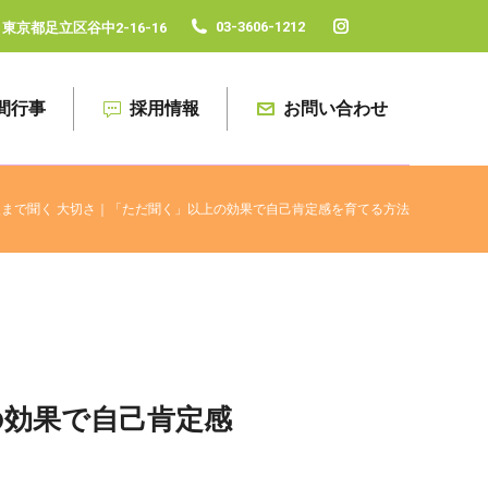
03-3606-1212
東京都足立区谷中2-16-16
Instagram
page
opens
間行事
採用情報
お問い合わせ
in
new
window
まで聞く 大切さ｜「ただ聞く」以上の効果で自己肯定感を育てる方法
の効果で自己肯定感