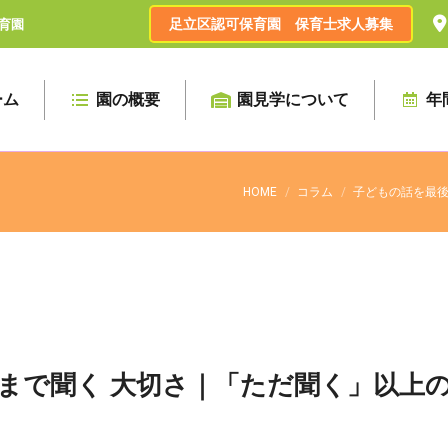
足立区認可保育園 保育士求人募集
育園
ーム
園の概要
園見学について
年
HOME
コラム
子どもの話を最後
まで聞く 大切さ｜「ただ聞く」以上